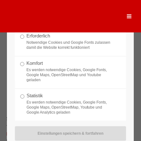
Datenschutzeinstellungen
Der Eintrag "offcanvas-col1" existiert leider nicht.
Bitte treffen Sie eine Auswahl um fortzufahren
Der Eintrag "offcanvas-col2" existiert leider nicht.
Erforderlich
Notwendige Cookies und Google Fonts zulassen
damit die Website korrekt funktioniert
Der Eintrag "offcanvas-col3" existiert leider nicht.
Komfort
Es werden notwendige Cookies, Google Fonts,
Der Eintrag "offcanvas-col4" existiert leider nicht.
Google Maps, OpenStreetMap und Youtube
geladen
Statistik
Es werden notwendige Cookies, Google Fonts,
Google Maps, OpenStreetMap, Youtube und
Google Analytics geladen
Senioren A
Trainingszeiten
Kunstrasen
:
Fr 20:00 - 21:30 Uhr