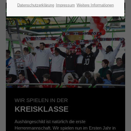
Datenschutzerklärung
Impressum
Weitere Informationen
WIR SPIELEN IN DER
KREISKLASSE
Aushängeschild ist natürlich die erste
Herrenmannschaft. Wir spielen nun im Ersten Jahr in