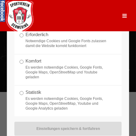
Datenschutzeinstellungen
Der Eintrag "offcanvas-col1" existiert leider nicht.
Bitte treffen Sie eine Auswahl um fortzufahren
Der Eintrag "offcanvas-col2" existiert leider nicht.
Erforderlich
Notwendige Cookies und Google Fonts zulassen
damit die Website korrekt funktioniert
Der Eintrag "offcanvas-col3" existiert leider nicht.
Komfort
Es werden notwendige Cookies, Google Fonts,
Der Eintrag "offcanvas-col4" existiert leider nicht.
Google Maps, OpenStreetMap und Youtube
geladen
Statistik
Es werden notwendige Cookies, Google Fonts,
Google Maps, OpenStreetMap, Youtube und
Google Analytics geladen
GERMERING'S WAHRE LIEBE
UNSER
VEREIN