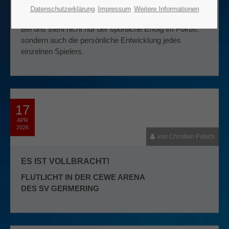
Datenschutzerklärung
Impressum
Weitere Informationen
Freude am Spiel miteinander verbindet.
Bei uns steht nicht nur der sportliche Erfolg im Fokus,
sondern auch die persönliche Entwicklung jedes
einzelnen Spielers.
17
APR
2026
von Christian Patsch
ES IST VOLLBRACHT!
FLUTLICHT IN DER CEWE ARENA
DES SV GERMERING