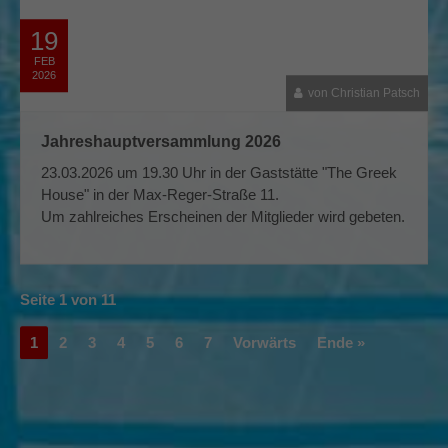
19
FEB
2026
von Christian Patsch
Jahreshauptversammlung 2026
23.03.2026 um 19.30 Uhr in der Gaststätte "The Greek
House" in der Max-Reger-Straße 11.
Um zahlreiches Erscheinen der Mitglieder wird gebeten.
Seite 1 von 11
1
2
3
4
5
6
7
Vorwärts
Ende »