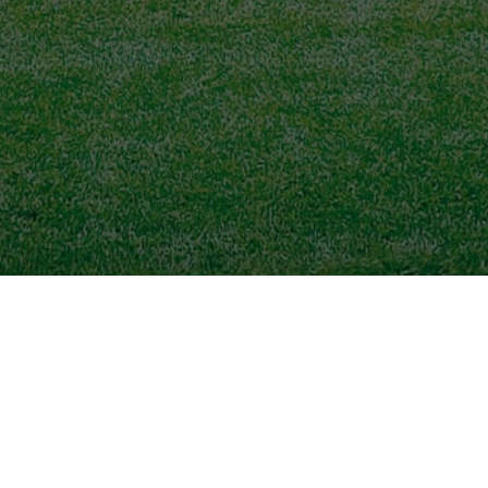
Favoriten
K
rt
Spiele/Ergebnisse
S