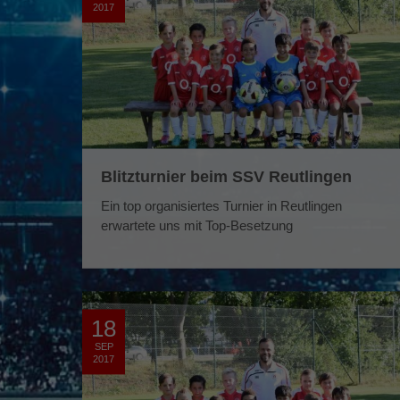
2017
Blitzturnier beim SSV Reutlingen
Ein top organisiertes Turnier in Reutlingen
erwartete uns mit Top-Besetzung
18
SEP
2017