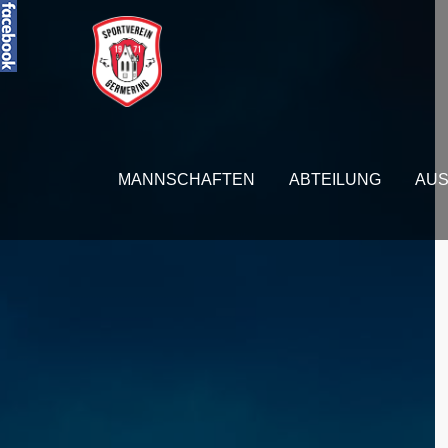
Der Eintrag "offcanvas-col1" existiert
Der Eint
leider nicht.
leider ni
MANNSCHAFTEN
ABTEILUNG
AUS