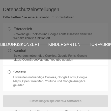
Datenschutzeinstellungen
rag "offcanvas-col2" existiert
Der Eintrag "offcanvas-col3" exi
Bitte treffen Sie eine Auswahl um fortzufahren
cht.
leider nicht.
Erforderlich
Notwendige Cookies und Google Fonts zulassen damit die
Website korrekt funktioniert
BILDUNGSKONZEPT
KINDERGARTEN
TORFABRI
Komfort
Es werden notwendige Cookies, Google Fonts, Google
Maps, OpenStreetMap und Youtube geladen
Statistik
Es werden notwendige Cookies, Google Fonts, Google
Maps, OpenStreetMap, Youtube und Google Analytics
geladen