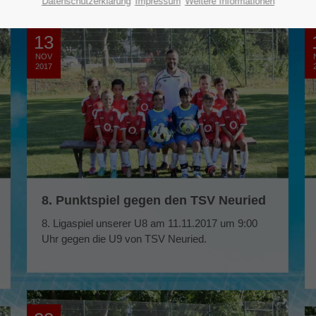
Datenschutzerklärung
Impressum
Weitere Informationen
13
NOV
2017
8. Punktspiel gegen den TSV Neuried
8. Ligaspiel unserer U8 am 11.11.2017 um 9:00
Uhr gegen die U9 von TSV Neuried.