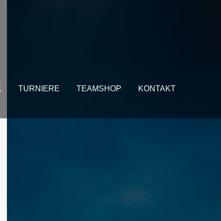
stiert
Der Eintrag "offcanvas-col4" existiert
leider nicht.
K
TURNIERE
TEAMSHOP
KONTAKT