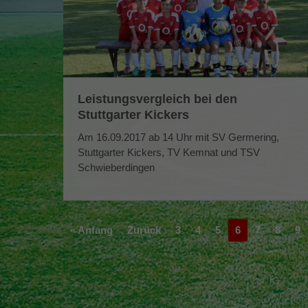
Leistungsvergleich bei den
Stuttgarter Kickers
Am 16.09.2017 ab 14 Uhr mit SV Germering,
Stuttgarter Kickers, TV Kemnat und TSV
Schwieberdingen
« Anfang
Zurück
3
4
5
6
7
8
9