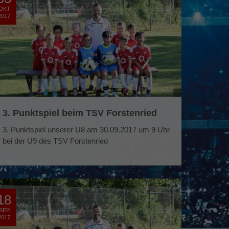
OKT
2017
3. Punktspiel beim TSV Forstenried
3. Punktspiel unserer U8 am 30.09.2017 um 9 Uhr
bei der U9 des TSV Forstenried
18
SEP
2017